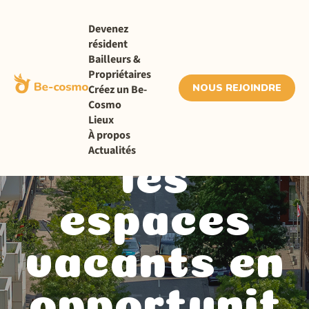
Devenez
résident
Bailleurs &
Propriétaires
Be-Cosmo
NOUS REJOINDRE
Créez un Be-
Cosmo
Lieux
transforme
À propos
Actualités
les
espaces
vacants en
opportunit