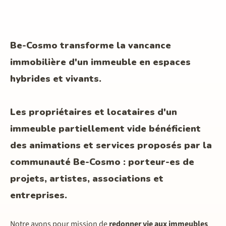
créateurs, habitant·es, associations,
entrepreneur·es, projets solidaires pour y
intégrer de l’activité, du lien et du sens.
Be-Cosmo transforme la vancance
Nous développons des liens avec le
territoire,
immobilière d'un immeuble en espaces
pour redonner vie aux lieux durablement.
hybrides et vivants.
Les propriétaires et locataires d'un
immeuble partiellement vide bénéficient
des animations et services proposés par la
communauté Be-Cosmo : porteur-es de
projets, artistes, associations et
entreprises.
Notre avons pour mission de
redonner vie aux immeubles