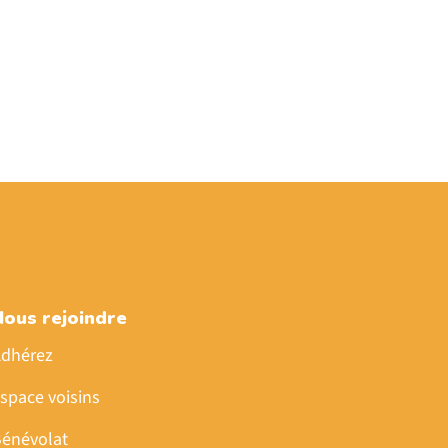
Nous rejoindre
dhérez
space voisins
énévolat