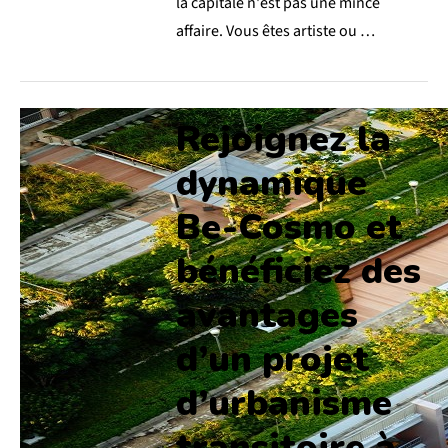
la capitale n'est pas une mince
affaire. Vous êtes artiste ou …
Rejoignez la
dynamique
Be-Cosmo et
bénéficiez des
avantages
d’un projet
d’urbanisme
transitoire à