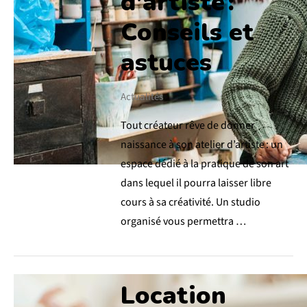
d’artiste :
Conseils et
astuces
Actualités
Tout créateur rêve de donner
naissance à son atelier d’artiste : un
espace dédié à la pratique de son art
dans lequel il pourra laisser libre
cours à sa créativité. Un studio
organisé vous permettra …
Location