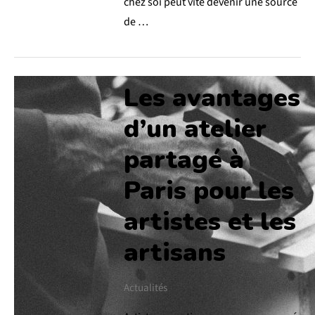
chez soi peut vite devenir une source
de …
Les avantages
d’un atelier
partagé à
Paris pour les
artistes et les
artisans
Actualités