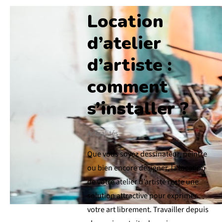
Location
d’atelier
d’artiste :
comment
s’installer ?
Actualités
Que vous soyez dessinateur, peintre
ou bien encore designer, la location
de votre atelier d’artiste reste une
solution attractive pour exprimer
votre art librement. Travailler depuis