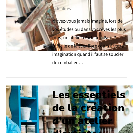
Actualités
N’avez-vous jamais imaginé, lors de
vos études ou dans vos rêves les plus
fous, un atelier d’artiste à Paris ?
Difficile de laisser libre cours à votre
imagination quand il faut se soucier
de remballer …
Les essentiels
de la création
d’un atelier