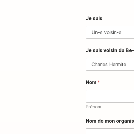
Je suis
Je suis voisin du B
Nom
*
Prénom
J
Nom de mon organis
e
s
t