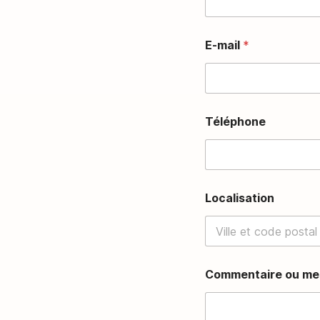
r
u
c
E-mail
*
t
u
r
e
N
o
Téléphone
m
Localisation
Commentaire ou me