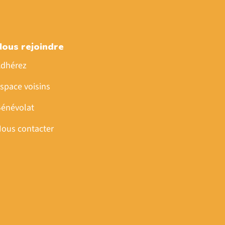
Nous rejoindre
dhérez
space voisins
énévolat
ous contacter