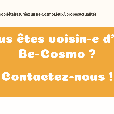
ropriétaires
Créez un Be-Cosmo
Lieux
À propos
Actualités
s êtes voisin-e 
Be-Cosmo ?
Contactez-nous !