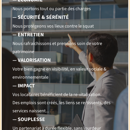
Nous portons tout ou partie des charges
— SÉCURITÉ & SÉRÉNITÉ
Nous protégeons vos lieux contre le squat
— ENTRETIEN
Nous rafraichissons et prennons soin de votre
patrimoine
— VALORISATION
Votre bien gagne en visibilité, en valeur sociale &
environnementale
— IMPACT
Vos locataires bénéficient de la re-vitalisation.
Des emplois sont créés, les liens se re-tissents, des
services naissent...
— SOUPLESSE
Un partenariat à durée flexible, sans lourdeur