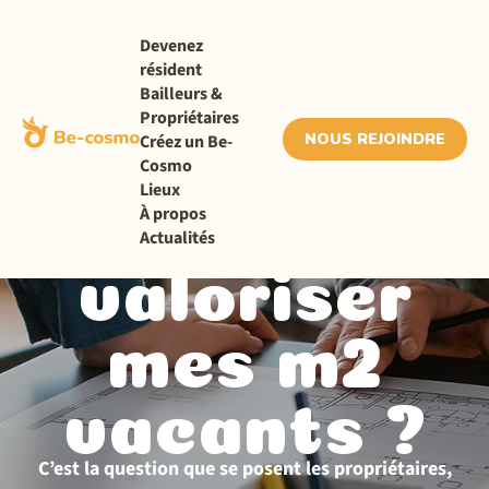
Devenez
résident
Bailleurs &
Propriétaires
NOUS REJOINDRE
Créez un Be-
Cosmo
Lieux
Comment
À propos
Actualités
valoriser
mes m2
vacants ?
C’est la question que se posent les propriétaires,