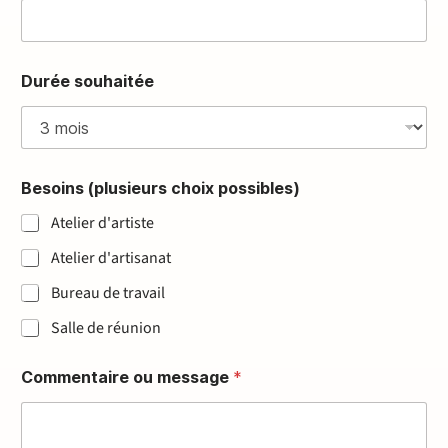
é
l
é
p
h
Durée souhaitée
o
n
e
D
u
Besoins (plusieurs choix possibles)
r
é
Atelier d'artiste
e
Atelier d'artisanat
Bureau de travail
Salle de réunion
Commentaire ou message
*