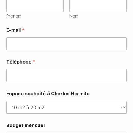
Prénom
Nom
E-mail
*
Téléphone
*
m
Espace souhaité à Charles Hermite
e
n
s
u
e
l
Budget mensuel
T