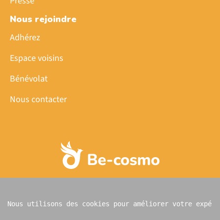
Presse
Nous rejoindre
Adhérez
Espace voisins
Bénévolat
Nous contacter
Mentions légales
|
Politique confidentialité
| Copyright
© 2025 Be-cosmo | 60 rue de la Jonquière, Paris 17ᵉ -
‭+33 (0)1 42 26 33 36‬