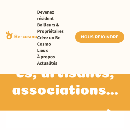
Devenez
résident
Bailleurs &
Propriétaires
Artistes,
NOUS REJOINDRE
Créez un Be-
Cosmo
Lieux
entrepreneur-
À propos
Actualités
es, artisants,
associations...
Candidatez à